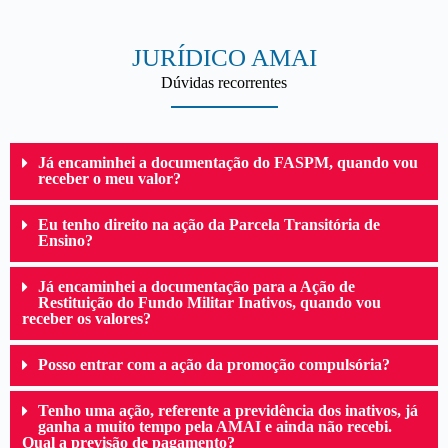
JURÍDICO AMAI
Dúvidas recorrentes
Já encaminhei a documentação do FASPM, quando vou
receber o meu valor?
Eu tenho direito na ação da Parcela Transitória de
Ensino?
Já encaminhei a documentação para a Ação de
Restituição do Fundo Militar Inativos, quando vou
receber os valores?
Posso entrar com a ação da promoção compulsória?
Tenho uma ação, referente a previdência dos inativos, já
ganha a muito tempo pela AMAI e ainda não recebi.
Qual a previsão de pagamento?