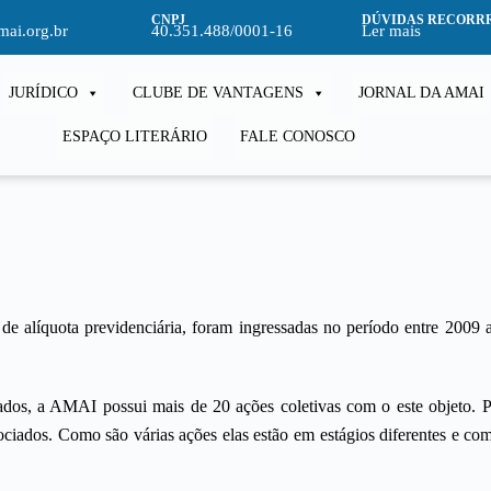
CNPJ
DÚVIDAS RECORR
ai.org.br
40.351.488/0001-16
Ler mais
JURÍDICO
CLUBE DE VANTAGENS
JORNAL DA AMAI
ESPAÇO LITERÁRIO
FALE CONOSCO
e alíquota previdenciária, foram ingressadas no período entre 2009 
dos, a AMAI possui mais de 20 ações coletivas com o este objeto. P
iados. Como são várias ações elas estão em estágios diferentes e com